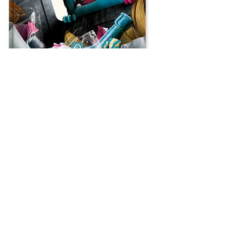
Muddelkuddel trennt Müll
Muddelkuddel, Stauberich und
Stinkelulle leben schon seit längerem in
Linas Zimmer, aber Lina hat ihren drei
kleinen Monster- Freunden noch nie
etwas zum Essen angeboten. Eines
Nachts schleichen sie also zusammen
in die Küche und naschen Süßigkeiten.